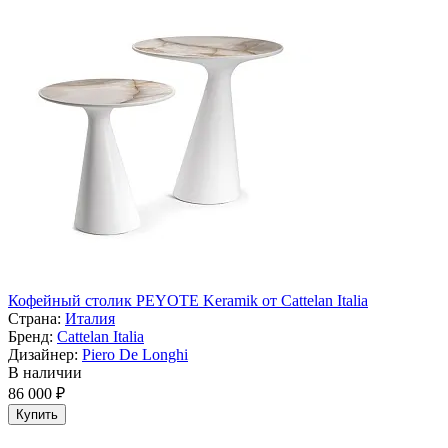
Кофейный столик PEYOTE Keramik от Cattelan Italia
Страна:
Италия
Бренд:
Cattelan Italia
Дизайнер:
Piero De Longhi
В наличии
86 000 ₽
Купить