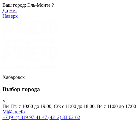
Ваш город: Эль-Монте ?
Хабаровск
Да
Нет
Пн-Пт: с 10:00 до 19:00, Сб: с 11:00 до 18:00, Вс с 11:00 до 17:00
Наверх
Mt@ardefo
+7 (914) 319-97-41
+7 (4212) 33-62-62
Каталог
Заказать звонок
Распродажа
Акции
Бренды
Хабаровск
Выбор города
Клиентам
×
Пн-Пт: с 10:00 до 19:00, Сб: с 11:00 до 18:00, Вс с 11:00 до 17:00
О компании
Mt@ardefo
+7 (914) 319-97-41
+7 (4212) 33-62-62
Видеоблог