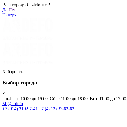
Ваш город: Эль-Монте ?
Хабаровск
Да
Нет
Пн-Пт: с 10:00 до 19:00, Сб: с 11:00 до 18:00, Вс с 11:00 до 17:00
Наверх
Mt@ardefo
+7 (914) 319-97-41
+7 (4212) 33-62-62
Каталог
Заказать звонок
Распродажа
Акции
Бренды
Хабаровск
Выбор города
Клиентам
×
Пн-Пт: с 10:00 до 19:00, Сб: с 11:00 до 18:00, Вс с 11:00 до 17:00
О компании
Mt@ardefo
+7 (914) 319-97-41
+7 (4212) 33-62-62
Видеоблог