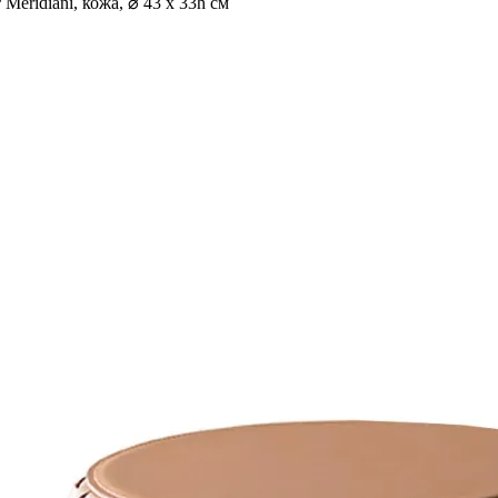
ridiani, кожа, ⌀ 43 х 33h см