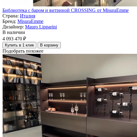
Библиотека с баром и витриной CROSSING от MisuraEmme
Страна:
Италия
Бренд:
MisuraEmme
Дизайнер:
Mauro Lipparini
В наличии
4 093 470 ₽
Купить в 1 клик
В корзину
Подобрать похожее