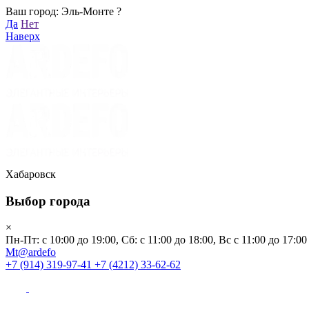
Ваш город: Эль-Монте ?
Хабаровск
Да
Нет
Пн-Пт: с 10:00 до 19:00, Сб: с 11:00 до 18:00, Вс с 11:00 до 17:00
Наверх
Mt@ardefo
+7 (914) 319-97-41
+7 (4212) 33-62-62
Каталог
Заказать звонок
Распродажа
Акции
Бренды
Хабаровск
Выбор города
Клиентам
×
Пн-Пт: с 10:00 до 19:00, Сб: с 11:00 до 18:00, Вс с 11:00 до 17:00
О компании
Mt@ardefo
+7 (914) 319-97-41
+7 (4212) 33-62-62
Видеоблог