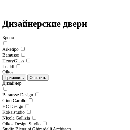
Дизайнерские двери
Бренд
Arketipo
Barausse
HenryGlass
Lualdi
Oikos
Дизайнер
Barausse Design
Gino Carollo
HC Design
Kokaistudio
Nicola Gallizia
Oikos Design Studio
Studio Blengini Ghirardelli Architects