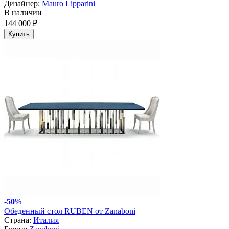
Дизайнер:
Mauro Lipparini
В наличии
144 000 ₽
Купить
-
50
%
Обеденный стол RUBEN от Zanaboni
Страна:
Италия