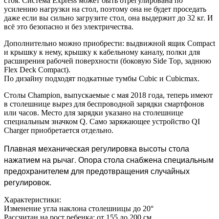
стоя. Система Express может быть отрегулирована по
усилению нагрузки на стол, поэтому она не будет проседать
даже если вы сильно загрузите стол, она выдержит до 32 кг. И
всё это безопасно и без электричества.
Дополнительно можно приобрести: выдвижной ящик Compact
и крышку к нему, крышку к кабельному каналу, полки для
расширения рабочей поверхности (боковую Side Top, заднюю
Flex Deck Compact).
По дизайну подходят подкатные тумбы Cubic и Cubicmax.
Столы Champion, выпускаемые с мая 2018 года, теперь имеют
в столешнице вырез для беспроводной зарядки смартфонов
или часов. Место для зарядки указано на столешнице
специальным значком Q. Само заряжающее устройство QI
Charger приобретается отдельно.
Плавная механическая регулировка высоты стола
нажатием на рычаг. Опора стола снабжена специальным
предохранителем для предотвращения случайных
регулировок.
Характеристики:
Изменение угла наклона столешницы до 20°
Рассчитан на рост ребенка: от 155 до 200 см