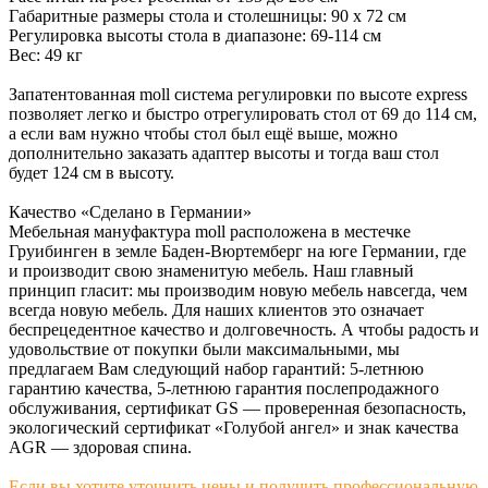
Габаритные размеры стола и столешницы: 90 х 72 см
Регулировка высоты стола в диапазоне: 69-114 см
Вес: 49 кг
Запатентованная moll система регулировки по высоте express
позволяет легко и быстро отрегулировать стол от 69 до 114 см,
а если вам нужно чтобы стол был ещё выше, можно
дополнительно заказать адаптер высоты и тогда ваш стол
будет 124 см в высоту.
Качество «Сделано в Германии»
Мебельная мануфактура moll расположена в местечке
Груибинген в земле Баден-Вюртемберг на юге Германии, где
и производит свою знаменитую мебель. Наш главный
принцип гласит: мы производим новую мебель навсегда, чем
всегда новую мебель. Для наших клиентов это означает
беспрецедентное качество и долговечность. А чтобы радость и
удовольствие от покупки были максимальными, мы
предлагаем Вам следующий набор гарантий: 5-летнюю
гарантию качества, 5-летнюю гарантия послепродажного
обслуживания, сертификат GS — проверенная безопасность,
экологический сертификат «Голубой ангел» и знак качества
AGR — здоровая спина.
Если вы хотите уточнить цены и получить профессиональную