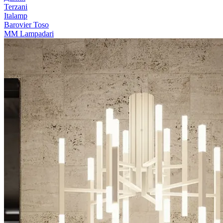
Terzani
Italamp
Barovier Toso
MM Lampadari