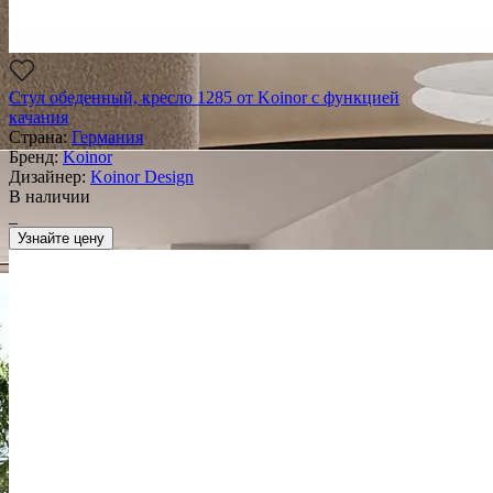
Стул обеденный, кресло 1285 от Koinor с функцией
качания
Страна:
Германия
Бренд:
Koinor
Дизайнер:
Koinor Design
В наличии
_
Узнайте цену