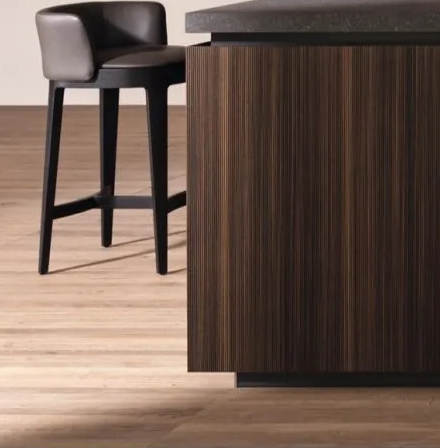
Будьте в курсе наших новинок
Узнавайте раньше всех о трендах, акциях и скидках
Я клиент
Я дизайнер
Я даю согласие на обработку моих персональных данных в
порядке и на условиях, указанных в
Согласие на обработку
персональных данных
и подтверждаю ознакомление с
Политика конфиденциальности
,
Политика обработки
персональных данных
и
Пользовательским соглашением