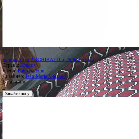
Барный стул ARCHIBALD от Poltrona Frau
Страна:
Италия
Бренд:
Poltrona Frau
Дизайнер:
Jean-Marie Massaud
В наличии
_
Узнайте цену