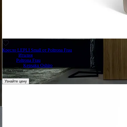
Кресло LEPLI Small от Poltrona Frau
Страна:
Италия
Бренд:
Poltrona Frau
Дизайнер:
Kensaku Oshiro
В наличии
_
Узнайте цену