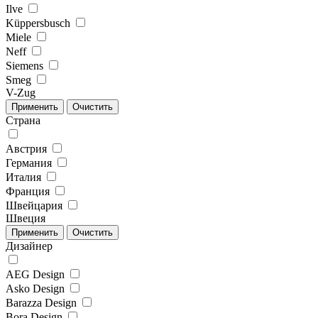
Ilve
Küppersbusch
Miele
Neff
Siemens
Smeg
V-Zug
Страна
Австрия
Германия
Италия
Франция
Швейцария
Швеция
Дизайнер
AEG Design
Asko Design
Barazza Design
Bora Design