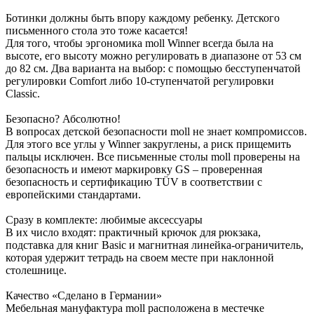
Ботинки должны быть впору каждому ребенку. Детского
письменного стола это тоже касается!
Для того, чтобы эргономика moll Winner всегда была на
высоте, его высоту можно регулировать в диапазоне от 53 см
до 82 см. Два варианта на выбор: с помощью бесступенчатой
регулировки Comfort либо 10-ступенчатой регулировки
Classic.
Безопасно? Абсолютно!
В вопросах детской безопасности moll не знает компромиссов.
Для этого все углы у Winner закруглены, а риск прищемить
пальцы исключен. Все письменные столы moll проверены на
безопасность и имеют маркировку GS – проверенная
безопасность и сертификацию TÜV в соответствии с
европейскими стандартами.
Сразу в комплекте: любимые аксессуары
В их число входят: практичный крючок для рюкзака,
подставка для книг Basic и магнитная линейка-ограничитель,
которая удержит тетрадь на своем месте при наклонной
столешнице.
Качество «Сделано в Германии»
Мебельная мануфактура moll расположена в местечке