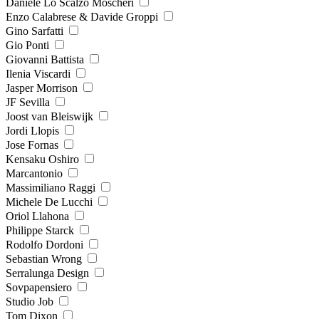
Daniele Lo Scalzo Moscheri
Enzo Calabrese & Davide Groppi
Gino Sarfatti
Gio Ponti
Giovanni Battista
Ilenia Viscardi
Jasper Morrison
JF Sevilla
Joost van Bleiswijk
Jordi Llopis
Jose Fornas
Kensaku Oshiro
Marcantonio
Massimiliano Raggi
Michele De Lucchi
Oriol Llahona
Philippe Starck
Rodolfo Dordoni
Sebastian Wrong
Serralunga Design
Sovpapensiero
Studio Job
Tom Dixon