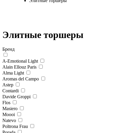
Элитные торшеры
Элитные торшеры
Бренд
A-Emotional Light
Alain Ellouz Paris
Alma Light
Aromas del Campo
Astep
Contardi
Davide Groppi
Flos
Masiero
Moooi
Natevo
Poltrona Frau
Porada