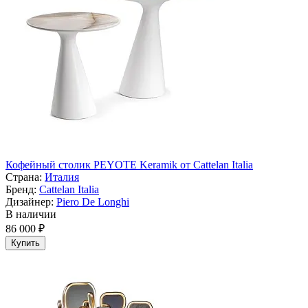
Кофейный столик PEYOTE Keramik от Cattelan Italia
Страна:
Италия
Бренд:
Cattelan Italia
Дизайнер:
Piero De Longhi
В наличии
86 000 ₽
Купить