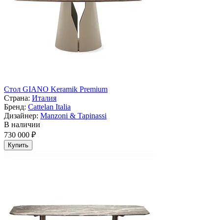
Стол GIANO Keramik Premium
Страна:
Италия
Бренд:
Cattelan Italia
Дизайнер:
Manzoni & Tapinassi
В наличии
730 000 ₽
Купить