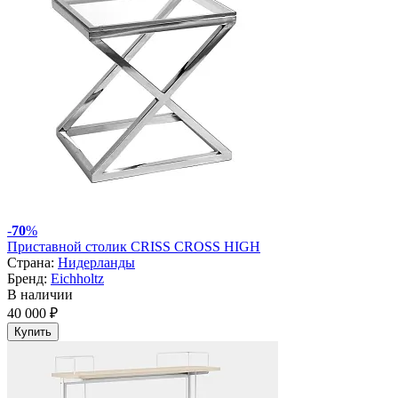
-
70
%
Приставной столик CRISS CROSS HIGH
Страна:
Нидерланды
Бренд:
Eichholtz
В наличии
40 000 ₽
Купить