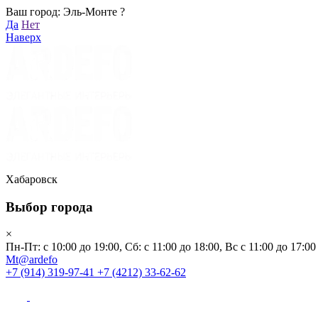
Ваш город: Эль-Монте ?
Хабаровск
Да
Нет
Пн-Пт: с 10:00 до 19:00, Сб: с 11:00 до 18:00, Вс с 11:00 до 17:00
Наверх
Mt@ardefo
+7 (914) 319-97-41
+7 (4212) 33-62-62
Каталог
Заказать звонок
Распродажа
Акции
Бренды
Хабаровск
Выбор города
Клиентам
×
Пн-Пт: с 10:00 до 19:00, Сб: с 11:00 до 18:00, Вс с 11:00 до 17:00
О компании
Mt@ardefo
+7 (914) 319-97-41
+7 (4212) 33-62-62
Видеоблог