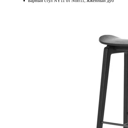
Барный стул NY11 от Norr11, жженный дуб