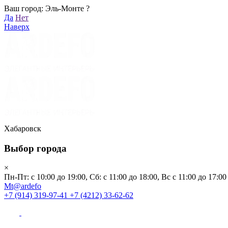
Ваш город: Эль-Монте ?
Хабаровск
Да
Нет
Пн-Пт: с 10:00 до 19:00, Сб: с 11:00 до 18:00, Вс с 11:00 до 17:00
Наверх
Mt@ardefo
+7 (914) 319-97-41
+7 (4212) 33-62-62
Каталог
Заказать звонок
Распродажа
Акции
Бренды
Хабаровск
Выбор города
Клиентам
×
Пн-Пт: с 10:00 до 19:00, Сб: с 11:00 до 18:00, Вс с 11:00 до 17:00
О компании
Mt@ardefo
+7 (914) 319-97-41
+7 (4212) 33-62-62
Видеоблог