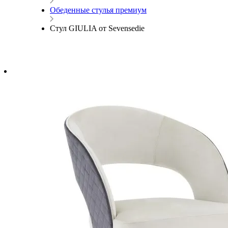
Обеденные стулья премиум
Стул GIULIA от Sevensedie