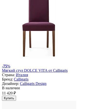
-
75
%
Мягкий стул DOLCE VITA от Calligaris
Страна:
Италия
Бренд:
Calligaris
Дизайнер:
Calligaris Design
В наличии
11 420 ₽
Купить