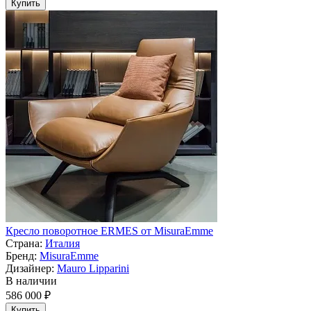
Купить
Кресло поворотное ERMES от MisuraEmme
Страна:
Италия
Бренд:
MisuraEmme
Дизайнер:
Mauro Lipparini
В наличии
586 000 ₽
Купить