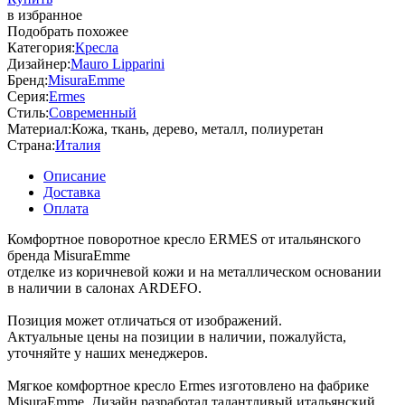
в избранное
Подобрать похожее
Категория:
Кресла
Дизайнер:
Mauro Lipparini
Бренд:
MisuraEmme
Серия:
Ermes
Стиль:
Современный
Материал:
Кожа, ткань, дерево, металл, полиуретан
Страна:
Италия
Описание
Доставка
Оплата
Комфортное поворотное кресло ERMES от итальянского
бренда MisuraEmme
отделке из коричневой кожи и на металлическом основании
в наличии в салонах ARDEFO.
Позиция может отличаться от изображений.
Актуальные цены на позиции в наличии, пожалуйста,
уточняйте у наших менеджеров.
Мягкое комфортное кресло Ermes изготовлено на фабрике
MisuraEmme. Дизайн разработал талантливый итальянский