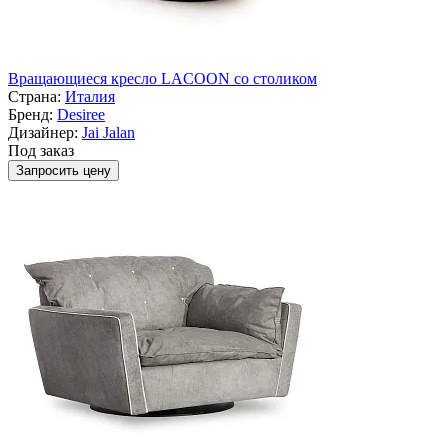
Вращающиеся кресло LACOON со столиком
Страна:
Италия
Бренд:
Desiree
Дизайнер:
Jai Jalan
Под заказ
Запросить цену