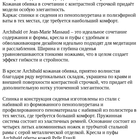
Кожаная обивка в сочетании с контрастной строчкой придаёт
модели особую элегантность.
Каркас спинки и сидения из пенополиуретана и полиэфирной
ваты в тех местах, где требуется наибольший комфорт.
Archibald от Jean-Marie Massaud – это идеальное сочетание
содержания и формы, кресла и пуфы с удобным и
обволакивающим дизайном идеально подходят для медитации
и расслабления. Ширина и глубина сиденья
уравновешиваются тонкими ножками, что в целом создает
эффект гибкости и стройности.
В кресле Archibald кожаная обивка, приятно волнистая
благодаря ряду вертикальных складок, украшена по краям и
внешней поверхности контрастной строчкой, что придает ей
дополнительную нотку утонченной элегантности.
Спинка и конструкция сиденья изготовлены из стали с
набивкой из формованного пенополиуретана и
профилированного пеноматериала с набивкой из полиэстера в
тех местах, где требуется больший комфорт. Пружинная
система состоит из эластичных ремней. Основание состоит из
четырех литых алюминиевых ножек и трубчатой ​​стальной
рамы с серой металлической отделкой. Кресла и пуфы
Archibald обиты кожей Pelle Frau®.