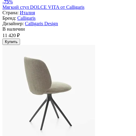
-
75
%
Мягкий стул DOLCE VITA от Calligaris
Страна:
Италия
Бренд:
Calligaris
Дизайнер:
Calligaris Design
В наличии
11 420 ₽
Купить