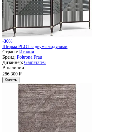
-
30
%
Ширма PLOT с двумя модулями
Страна:
Италия
Бренд:
Poltrona Frau
Дизайнер:
GamFratesi
В наличии
286 300 ₽
Купить