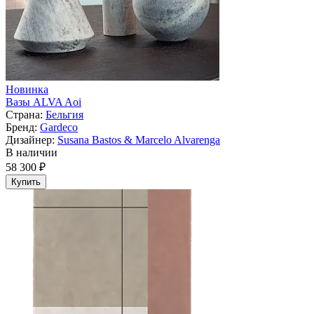
Новинка
Вазы ALVA Aoi
Страна:
Бельгия
Бренд:
Gardeco
Дизайнер:
Susana Bastos & Marcelo Alvarenga
В наличии
58 300 ₽
Купить