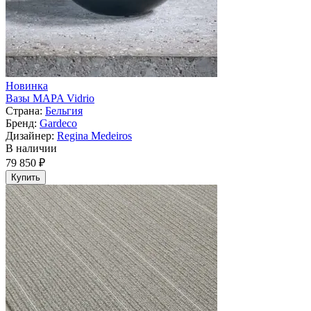
Новинка
Вазы MAPA Vidrio
Страна:
Бельгия
Бренд:
Gardeco
Дизайнер:
Regina Medeiros
В наличии
79 850 ₽
Купить