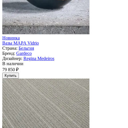
Новинка
Вазы MAPA Vidrio
Страна:
Бельгия
Бренд:
Gardeco
Дизайнер:
Regina Medeiros
В наличии
79 850 ₽
Купить