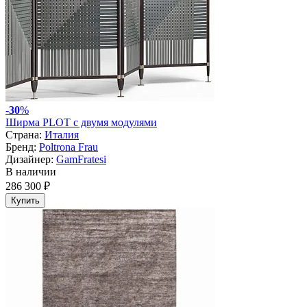
-
30
%
Ширма PLOT с двумя модулями
Страна:
Италия
Бренд:
Poltrona Frau
Дизайнер:
GamFratesi
В наличии
286 300 ₽
Купить