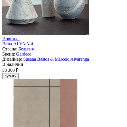
Новинка
Вазы ALVA Aoi
Страна:
Бельгия
Бренд:
Gardeco
Дизайнер:
Susana Bastos & Marcelo Alvarenga
В наличии
58 300 ₽
Купить