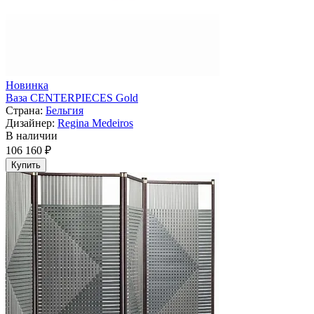
Новинка
Ваза CENTERPIECES Gold
Страна:
Бельгия
Дизайнер:
Regina Medeiros
В наличии
106 160 ₽
Купить