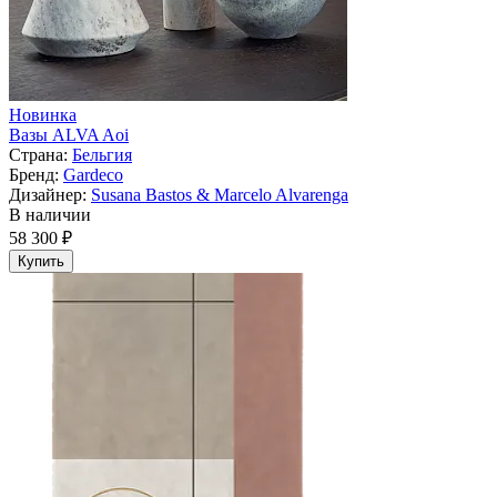
Новинка
Вазы ALVA Aoi
Страна:
Бельгия
Бренд:
Gardeco
Дизайнер:
Susana Bastos & Marcelo Alvarenga
В наличии
58 300 ₽
Купить