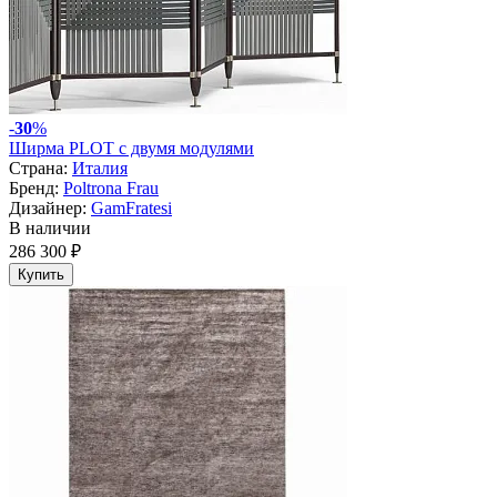
-
30
%
Ширма PLOT с двумя модулями
Страна:
Италия
Бренд:
Poltrona Frau
Дизайнер:
GamFratesi
В наличии
286 300 ₽
Купить