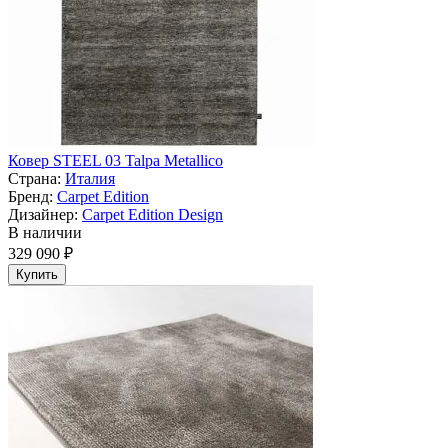
Ковер STEEL 03 Talpa Metallico
Страна:
Италия
Бренд:
Carpet Edition
Дизайнер:
Carpet Edition Design
В наличии
329 090 ₽
Купить