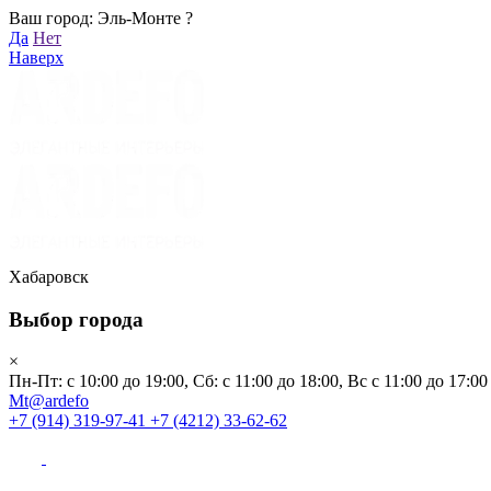
Ваш город: Эль-Монте ?
Хабаровск
Да
Нет
Пн-Пт: с 10:00 до 19:00, Сб: с 11:00 до 18:00, Вс с 11:00 до 17:00
Наверх
Mt@ardefo
+7 (914) 319-97-41
+7 (4212) 33-62-62
Каталог
Заказать звонок
Распродажа
Акции
Бренды
Хабаровск
Выбор города
Клиентам
×
Пн-Пт: с 10:00 до 19:00, Сб: с 11:00 до 18:00, Вс с 11:00 до 17:00
О компании
Mt@ardefo
+7 (914) 319-97-41
+7 (4212) 33-62-62
Видеоблог