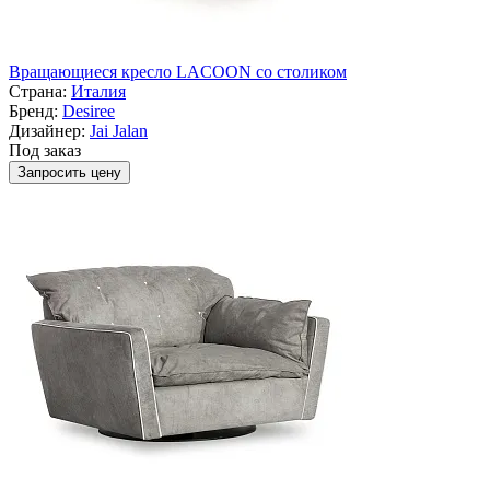
Вращающиеся кресло LACOON со столиком
Страна:
Италия
Бренд:
Desiree
Дизайнер:
Jai Jalan
Под заказ
Запросить цену