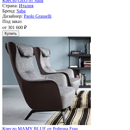
Кресло GEO от Saba
Страна:
Италия
Бренд:
Saba
Дизайнер:
Paolo Grasselli
Под заказ
от 301 600 ₽
Купить
Кресло MAMY BLUE от Poltrona Frau