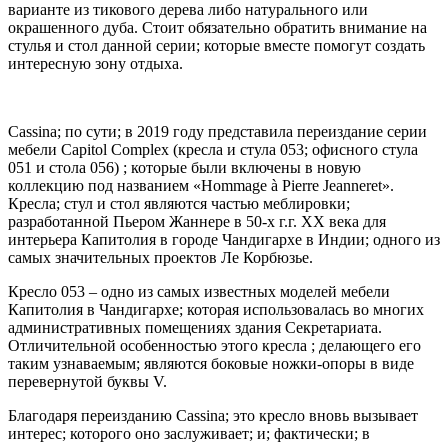
варианте из тикового дерева либо натурального или
окрашенного дуба. Стоит обязательно обратить внимание на
стулья и стол данной серии; которые вместе помогут создать
интересную зону отдыха.
Cassina; по сути; в 2019 году представила переиздание серии
мебели Capitol Complex (кресла и стула 053; офисного стула
051 и стола 056) ; которые были включены в новую
коллекцию под названием «Hommage à Pierre Jeanneret».
Кресла; стул и стол являются частью меблировки;
разработанной Пьером Жаннере в 50-х г.г. ХХ века для
интерьера Капитолия в городе Чандигархе в Индии; одного из
самых значительных проектов Ле Корбюзье.
Кресло 053 – одно из самых известных моделей мебели
Капитолия в Чандигархе; которая использовалась во многих
административных помещениях здания Секретариата.
Отличительной особенностью этого кресла ; делающего его
таким узнаваемым; являются боковые ножки-опоры в виде
перевернутой буквы V.
Благодаря переизданию Cassina; это кресло вновь вызывает
интерес; которого оно заслуживает; и; фактически; в