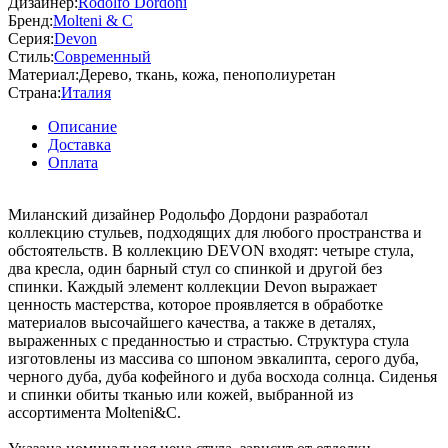
Дизайнер:
Rodolfo Dordoni
Бренд:
Molteni & C
Серия:
Devon
Стиль:
Современный
Материал:
Дерево, ткань, кожа, пенополиуретан
Страна:
Италия
Описание
Доставка
Оплата
Миланский дизайнер Родольфо Дордони разработал
коллекцию стульев, подходящих для любого пространства и
обстоятельств. В коллекцию DEVON входят: четыре стула,
два кресла, один барный стул со спинкой и другой без
спинки. Каждый элемент коллекции Devon выражает
ценность мастерства, которое проявляется в обработке
материалов высочайшего качества, а также в деталях,
выраженных с преданностью и страстью. Структура стула
изготовлены из массива со шпоном эвкалипта, серого дуба,
черного дуба, дуба кофейного и дуба восхода солнца. Сиденья
и спинки обиты тканью или кожей, выбранной из
ассортимента Molteni&C.