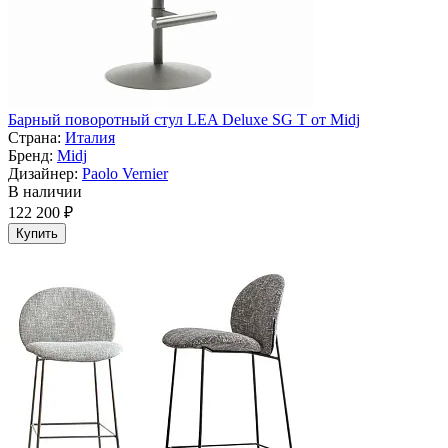
Барный поворотный стул LEA Deluxe SG T от Midj
Страна:
Италия
Бренд:
Midj
Дизайнер:
Paolo Vernier
В наличии
122 200 ₽
Купить