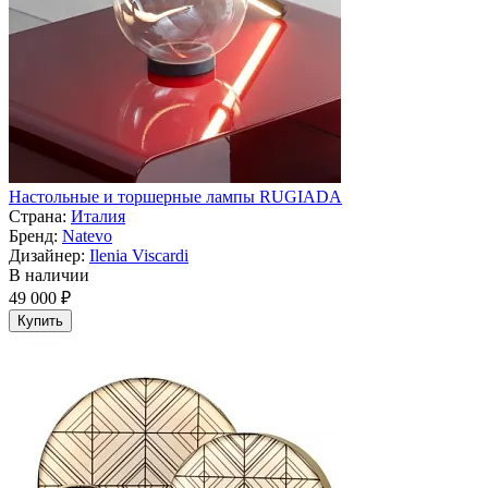
Настольные и торшерные лампы RUGIADA
Страна:
Италия
Бренд:
Natevo
Дизайнер:
Ilenia Viscardi
В наличии
49 000 ₽
Купить