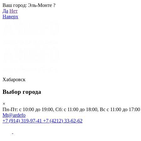
Ваш город: Эль-Монте ?
Хабаровск
Да
Нет
Пн-Пт: с 10:00 до 19:00, Сб: с 11:00 до 18:00, Вс с 11:00 до 17:00
Наверх
Mt@ardefo
+7 (914) 319-97-41
+7 (4212) 33-62-62
Каталог
Заказать звонок
Распродажа
Акции
Бренды
Хабаровск
Выбор города
Клиентам
×
Пн-Пт: с 10:00 до 19:00, Сб: с 11:00 до 18:00, Вс с 11:00 до 17:00
О компании
Mt@ardefo
+7 (914) 319-97-41
+7 (4212) 33-62-62
Видеоблог