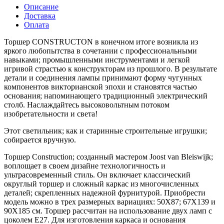
Описание
Доставка
Оплата
Торшер CONSTRUCTON в конечном итоге возникла из
яркого любопытства в сочетании с профессиональными
навыками; промышленными инструментами и легкой
игривой страстью к конструкторам из прошлого. В результате
детали и соединения лампы принимают форму чугунных
компонентов викторианской эпохи и становятся частью
основания; напоминающего традиционный электрический
столб. Наслаждайтесь высоковольтным потоком
изобретательности и света!
Этот светильник; как и старинные строительные игрушки;
собирается вручную.
Торшер Construction; созданный мастером Joost van Bleiswijk;
воплощает в своем дизайне технологичность и
ультрасовременный стиль. Он включает классический
округлый торшер и сложный каркас из многочисленных
деталей; скрепленных надежной фурнитурой. Приобрести
модель можно в трех размерных вариациях: 50Х87; 67Х139 и
90Х185 см. Торшер рассчитан на использование двух ламп с
цоколем Е27. Для изготовления каркаса и основания