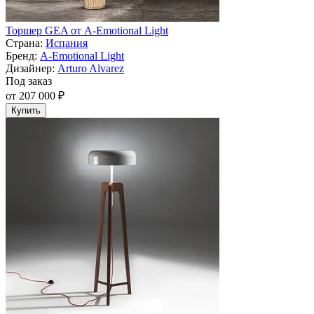
Торшер GEA от A-Emotional Light
Страна:
Испания
Бренд:
A-Emotional Light
Дизайнер:
Arturo Alvarez
Под заказ
от 207 000 ₽
Купить