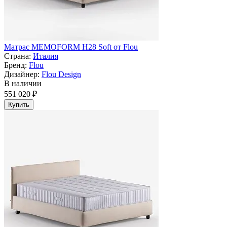
Матрас MEMOFORM H28 Soft от Flou
Страна:
Италия
Бренд:
Flou
Дизайнер:
Flou Design
В наличии
551 020 ₽
Купить