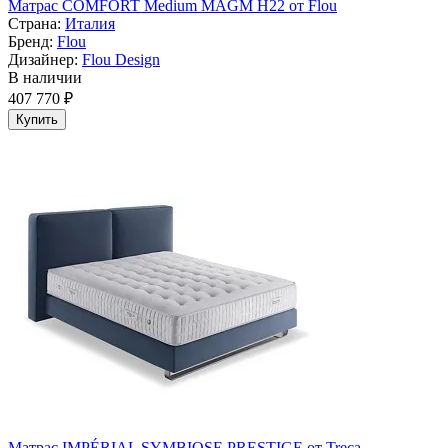
Матрас СOMFORT Medium MAGM H22 от Flou
Страна:
Италия
Бренд:
Flou
Дизайнер:
Flou Design
В наличии
407 770 ₽
Купить
Матрас IMPÉRIAL SYMBIOSE PRESTIGE от Treca