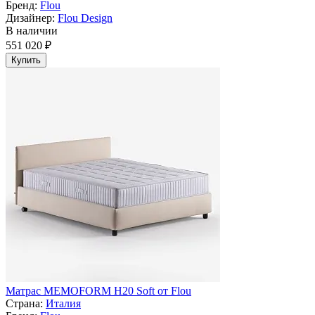
Бренд:
Flou
Дизайнер:
Flou Design
В наличии
551 020 ₽
Купить
Матрас MEMOFORM H20 Soft от Flou
Страна:
Италия