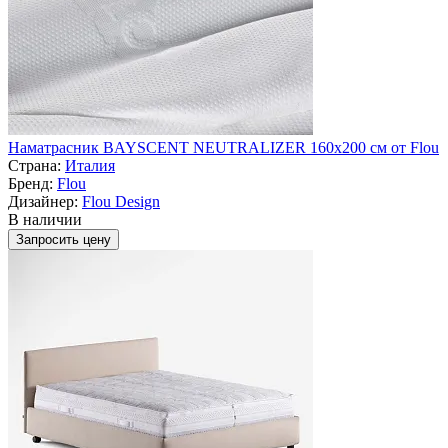
Наматрасник BAYSCENT NEUTRALIZER 160x200 см от Flou
Страна:
Италия
Бренд:
Flou
Дизайнер:
Flou Design
В наличии
Запросить цену