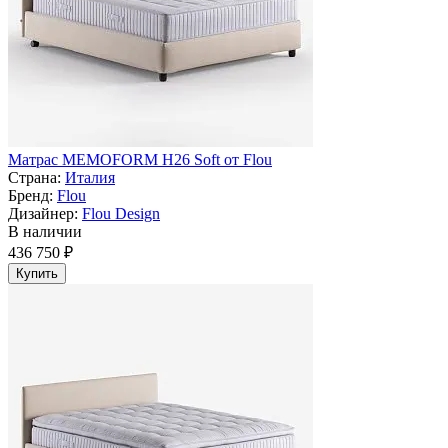
Матрас MEMOFORM H26 Soft от Flou
Страна:
Италия
Бренд:
Flou
Дизайнер:
Flou Design
В наличии
436 750 ₽
Купить