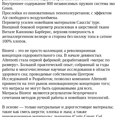
Внутреннее содержание 800 независимых пружин система эко
Green.
Прослойки из инновативных пенополеуретанов; с эффектом
Air свободного воздухообмена.
Периметр усилен новейшим материалом Сaucciu’ type.
Внешний боковой периметр реализован в шерстяной ткани
Витале Канонико Барберис, верхняя поверхность в
антиаллергенном велюре и сторона без пиллоу топа в сатине
100% хлопок.
Biorest – это не просто коллекция; а революционная
концепция оздоровительного сна. В начале девяностых
Altrenotti стала первой фабрикой; разработавшей «матрас по
размеру». Большой практический опыт; собранный за годы
работы и многочисленные научные исследования в области
здорового сна; проводимые собственным Центром
Исследований и Разработок; позволил компании Altrenotti
привнести на этот рынок инновационную концепцию того;
что матрасы не могут быть одинаковыми для всех.
Матрасы Biorest являются результатом безупречного
сочетания методов ручной работы и новейших технологий.
В основе — только натуральные и дорогостоящие материалы;
такие как смесь шерсти; хлопка и льна; а также
инновационные материалы: дышащие (Curty Grean; Gel