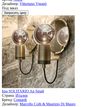
Дизайнер:
Vittoriano Viganò
Под заказ
Запросить цену
Бра SOLITARIO Ap Small
Страна:
Италия
Бренд:
Contardi
Дизайнер:
Marcello Colli & Maurizio Di Mauro