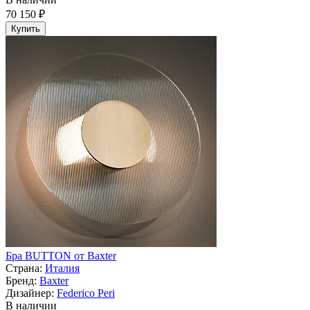
70 150 ₽
Купить
Бра BUTTON от Baxter
Страна:
Италия
Бренд:
Baxter
Дизайнер:
Federico Peri
В наличии