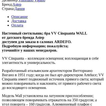
Дизайнер:
Vittoriano Viganò
Бренд:
Astep
Страна:
Дания
Описание
Доставка
Оплата
Настенный светильник; бра VV Cinquanta WALL
от датского бренда Astep
доступен для заказа в салонах ARDEFO.
Подробную информацию; пожалуйста;
уточняйте у наших менеджеров.
VV Cinquanta – коллекция освещения; воплощающая в себе
элегантность и универсальность.
Разработанный итальянским архитектором Витториано
Вигано в 1951 году; когда он был арт-директором Arteluce; VV
Cinquanta имеет подвижный источник прямого света; который
можно поворачивать и наклонять; от прямого рабочего света
до восходящего освещения.
Модель
Wall
установлена ​​на латунном приспособлении;
позволяющем поворачивать отражатель на 350 градусов; а
угол поворота – 160 градусов.
Алюминиевый плафон с