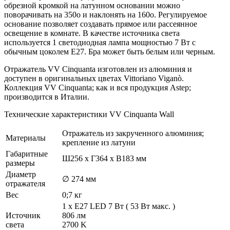
обрезной кромкой на латунном основании можно
поворачивать на 350о и наклонять на 160о. Регулируемое
основание позволяет создавать прямое или рассеянное
освещение в комнате. В качестве источника света
используется 1 светодиодная лампа мощностью 7 Вт с
обычным цоколем E27. Бра может быть белым или черным.
Отражатель VV Cinquanta изготовлен из алюминия и
доступен в оригинальных цветах Vittoriano Viganò.
Коллекция VV Cinquanta; как и вся продукция Astep;
производится в Италии.
Технические характеристики VV Cinquanta Wall
Отражатель из закрученного алюминия;
Материалы
крепление из латуни
Габаритные
Ш256 x Г364 x В183 мм
размеры
Диаметр
∅
274
мм
отражателя
Вес
0;7 кг
1 x E27 LED 7
Вт
(
53
Вт
макс.
)
Источник
806
лм
света
2700
K