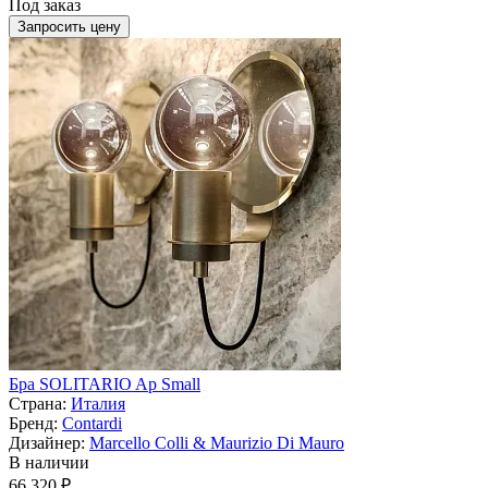
Под заказ
Запросить цену
Бра SOLITARIO Ap Small
Страна:
Италия
Бренд:
Contardi
Дизайнер:
Marcello Colli & Maurizio Di Mauro
В наличии
66 320 ₽