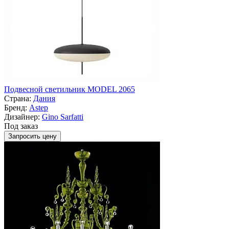
Подвесной светильник MODEL 2065
Страна:
Дания
Бренд:
Astep
Дизайнер:
Gino Sarfatti
Под заказ
Запросить цену