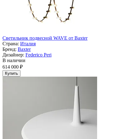
Светильник подвесной WAVE от Baxter
Страна:
Италия
Бренд:
Baxter
Дизайнер:
Federico Peri
В наличии
614 000 ₽
Купить