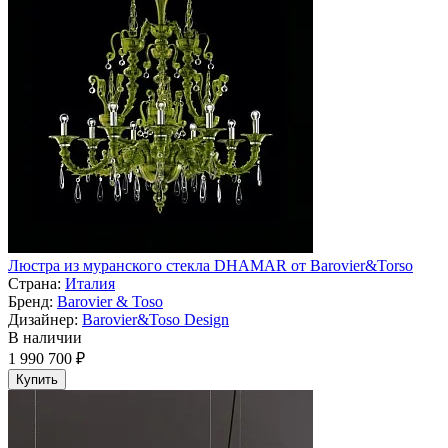
Люстра из муранского стекла DHAMAR от Barovier&Torso
Страна:
Италия
Бренд:
Barovier & Toso
Дизайнер:
Barovier&Toso Design
В наличии
1 990 700 ₽
Купить