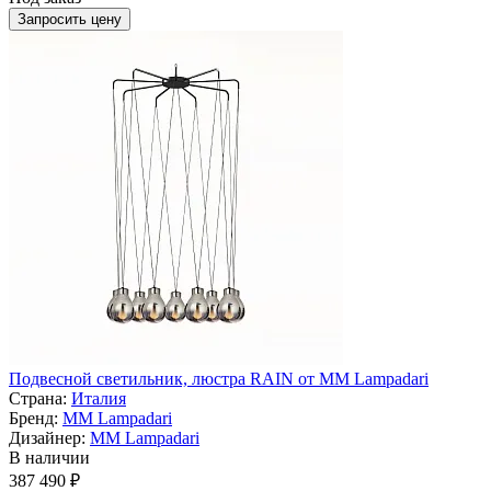
Запросить цену
Подвесной светильник, люстра RAIN от MM Lampadari
Страна:
Италия
Бренд:
MM Lampadari
Дизайнер:
MM Lampadari
В наличии
387 490 ₽