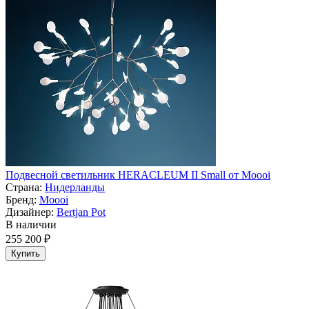
Подвесной светильник HERACLEUM II Small от Moooi
Страна:
Нидерланды
Бренд:
Moooi
Дизайнер:
Bertjan Pot
В наличии
255 200 ₽
Купить