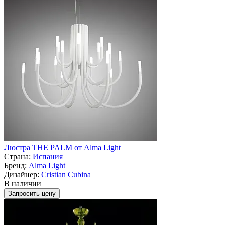
Люстра THE PALM от Alma Light
Страна:
Испания
Бренд:
Alma Light
Дизайнер:
Cristian Cubina
В наличии
Запросить цену