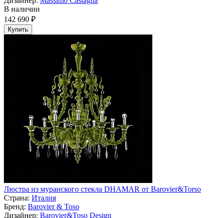
Дизайнер:
Massimo Castagna
В наличии
142 690 ₽
Купить
Люстра из муранского стекла DHAMAR от Barovier&Torso
Страна:
Италия
Бренд:
Barovier & Toso
Дизайнер:
Barovier&Toso Design