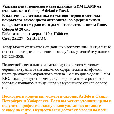
Указана цена подвесного светильника GYM LAMP от
итальянского бренда Adriani e Rossi.
В наличии 2 светильника из матово-черного металла;
покрытого лаком цвета антрацита;
со сферическими
плафонами
из муранского дымчатого стекла цвета fumé.
Сфера Ø 20 см.
Габаритные размеры:
110 x H400 см
Свет 2xE27 – 52 Вт ГЭС.
Товар может отличаться от данных изображений. Актуальные
цены на позиции в наличии; пожалуйста; уточняйте у наших
менеджеров.
Подвесной светильник из металла; покрытого матовым
черным антрацитовым лаком; со сферическим плафоном
цвета дымчатого муранского стекла. Только для модели GYM
BIG: также доступен в металле; покрытом лаком розового
золота; с колпаком в виде шара из муранского стекла белого
цвета.
Посмотреть модель вы можете в салонах Ardefo в Санкт-
Петербурге и Хабаровске. Если вы хотите уточнить цены и
получить профессиональную консультацию; оставьте
заявку на сайте. Осуществляем доставку мебели по всей