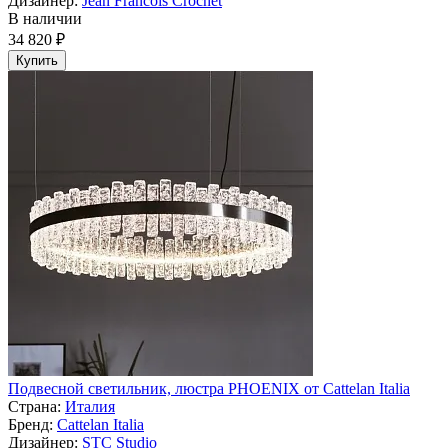
Дизайнер:
Jean Francois Crochet
В наличии
34 820 ₽
Купить
Подвесной светильник, люстра PHOENIX от Cattelan Italia
Страна:
Италия
Бренд:
Cattelan Italia
Дизайнер:
STC Studio