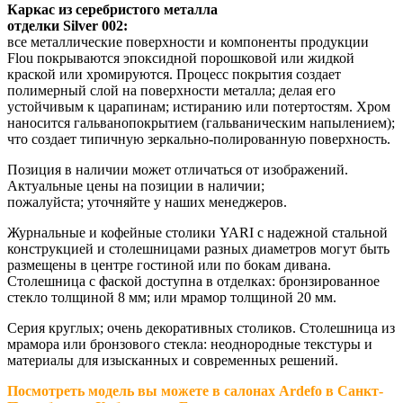
Каркас из серебристого металла
отделки Silver 002:
все металлические поверхности и компоненты продукции
Flou покрываются эпоксидной порошковой или жидкой
краской или хромируются. Процесс покрытия создает
полимерный слой на поверхности металла; делая его
устойчивым к царапинам; истиранию или потертостям. Хром
наносится гальванопокрытием (гальваническим напылением);
что создает типичную зеркально-полированную поверхность.
Позиция в наличии может отличаться от изображений.
Актуальные цены на позиции в наличии;
пожалуйста; уточняйте у наших менеджеров.
Журнальные и кофейные столики YARI с надежной стальной
конструкцией и столешницами разных диаметров могут быть
размещены в центре гостиной или по бокам дивана.
Столешница c фаской доступна в отделках: бронзированное
стекло толщиной 8 мм; или мрамор толщиной 20 мм.
Серия круглых; очень декоративных столиков. Столешница из
мрамора или бронзового стекла: неоднородные текстуры и
материалы для изысканных и современных решений.
Посмотреть модель вы можете в салонах Ardefo в Санкт-