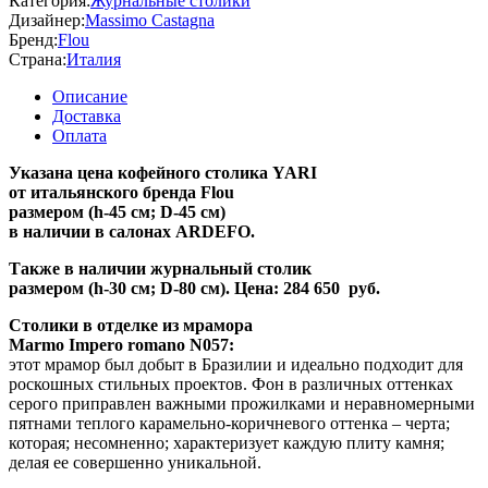
Категория:
Журнальные столики
Дизайнер:
Massimo Castagna
Бренд:
Flou
Страна:
Италия
Описание
Доставка
Оплата
Указана цена кофейного столика YARI
от итальянского бренда Flou
размером (h-45 см; D-45 см)
в наличии в салонах ARDEFO.
Также в наличии журнальный столик
размером (h-30 см; D-80 см). Цена: 284 650 руб.
Столики в отделке из мрамора
Marmo Impero romano N057:
этот мрамор был добыт в Бразилии и идеально подходит для
роскошных стильных проектов. Фон в различных оттенках
серого приправлен важными прожилками и неравномерными
пятнами теплого карамельно-коричневого оттенка – черта;
которая; несомненно; характеризует каждую плиту камня;
делая ее совершенно уникальной.