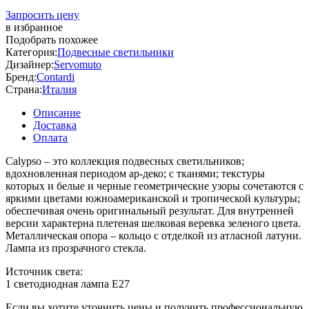
Запросить цену
в избранное
Подобрать похожее
Категория:
Подвесные светильники
Дизайнер:
Servomuto
Бренд:
Contardi
Страна:
Италия
Описание
Доставка
Оплата
Calypso – это коллекция подвесных светильников;
вдохновленная периодом ар-деко; с тканями; текстуры
которых и белые и черные геометрические узоры сочетаются с
яркими цветами южноамериканской и тропической культуры;
обеспечивая очень оригинальный результат. Для внутренней
версии характерна плетеная шелковая веревка зеленого цвета.
Металлическая опора – кольцо с отделкой из атласной латуни.
Лампа из прозрачного стекла.
Источник света:
1 светодиодная лампа E27
Если вы хотите уточнить цены и получить профессиональную