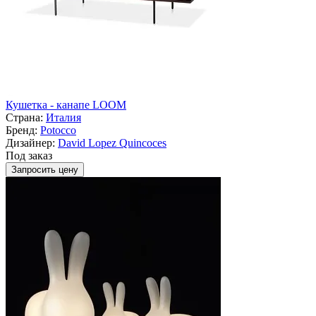
Кушетка - канапе LOOM
Страна:
Италия
Бренд:
Potocco
Дизайнер:
David Lopez Quincoces
Под заказ
Запросить цену