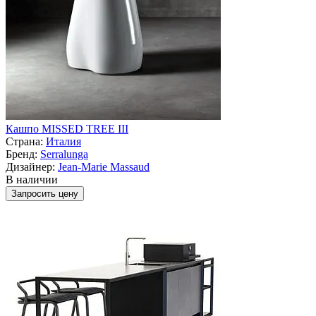
Кашпо MISSED TREE III
Страна:
Италия
Бренд:
Serralunga
Дизайнер:
Jean-Marie Massaud
В наличии
Запросить цену