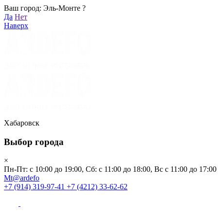
Ваш город: Эль-Монте ?
Хабаровск
Да
Нет
Пн-Пт: с 10:00 до 19:00, Сб: с 11:00 до 18:00, Вс с 11:00 до 17:00
Наверх
Mt@ardefo
+7 (914) 319-97-41
+7 (4212) 33-62-62
Каталог
Заказать звонок
Распродажа
Акции
Бренды
Хабаровск
Выбор города
Клиентам
×
Пн-Пт: с 10:00 до 19:00, Сб: с 11:00 до 18:00, Вс с 11:00 до 17:00
О компании
Mt@ardefo
+7 (914) 319-97-41
+7 (4212) 33-62-62
Видеоблог