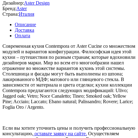
Дизайнер:
Aster Design
Бренд:
Aster
Страна:
Италия
Описание
Доставка
Оплата
Современная кухня Contempora от Aster Cucine со множеством
модулей и вариантов конфигурации. Философская идея этой
кухни – путешествия по разным странам; которые вдохновили
дизайнеров марки. Мир во всем его многообразии нашел
отражение во множестве вариантов кухонь этой системы.
Столешница и фасады могут быть выполнены из шпона;
лакированного МДФ; матового или глянцевого стекла. В
зависимости от материала и цвета отделки; кухни коллекции
Contempora предлагаются следующих модификаций: Ulivo;
Jagged oak; Vetro; Noce Canaletto; Tineo; Smoked oak; Yellow
Pine; Acciaio; Laccato; Ebano natural; Palissandro; Rovere; Larice;
Foglia Oro / Argento.
Если вы хотите уточнить цены и получить профессиональную
консультацию,
оставьте заявку на сайте.
Осуществляем