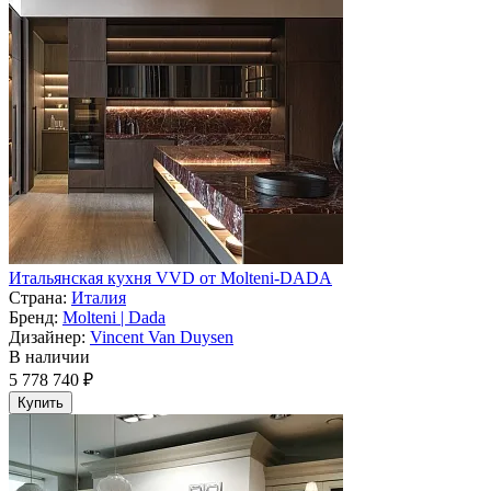
Итальянская кухня VVD от Molteni-DADA
Страна:
Италия
Бренд:
Molteni | Dada
Дизайнер:
Vincent Van Duysen
В наличии
5 778 740 ₽
Купить