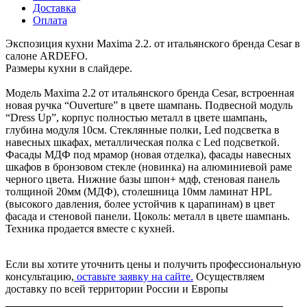
Доставка
Оплата
Экспозиция кухни Maxima 2.2. от итальянского бренда Cesar в
салоне ARDEFO.
Размеры кухни в слайдере.
Модель Maxima 2.2 от итальянского бренда Cesar, встроенная
новая ручка “Ouverture” в цвете шампань. Подвесной модуль
“Dress Up”, корпус полностью металл в цвете шампань,
глубина модуля 10см. Стеклянные полки, Led подсветка в
навесных шкафах, металлическая полка с Led подсветкой.
Фасады МДФ под мрамор (новая отделка), фасады навесных
шкафов в бронзовом стекле (новинка) на алюминиевой раме
черного цвета. Нижние базы шпон+ мдф, стеновая панель
толщиной 20мм (МДФ), столешница 10мм ламинат HPL
(высокого давления, более устойчив к царапинам) в цвет
фасада и стеновой панели. Цоколь: металл в цвете шампань.
Техника продается вместе с кухней.
Если вы хотите уточнить цены и получить профессиональную
консультацию,
оставьте заявку на сайте.
Осуществляем
доставку по всей территории России и Европы