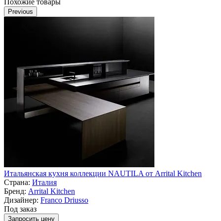
Похожие товары
Previous
Итальянская кухня коллекции NAUTILA от Arrital Kitchen
Страна:
Италия
Бренд:
Arrital Kitchen
Дизайнер:
Franco Driusso
Под заказ
Запросить цену