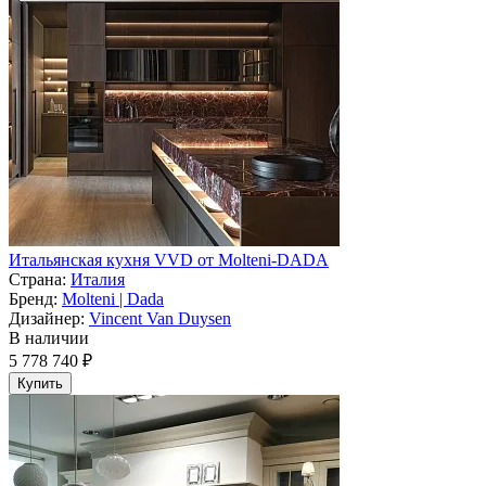
Итальянская кухня VVD от Molteni-DADA
Страна:
Италия
Бренд:
Molteni | Dada
Дизайнер:
Vincent Van Duysen
В наличии
5 778 740 ₽
Купить