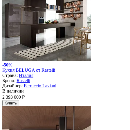
-
50
%
Кухня BELUGA от Rastelli
Страна:
Италия
Бренд:
Rastelli
Дизайнер:
Ferruccio Laviani
В наличии
2 393 000 ₽
Купить