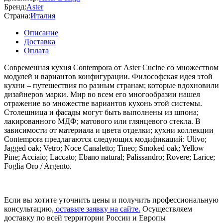
Бренд:
Aster
Страна:
Италия
Описание
Доставка
Оплата
Современная кухня Contempora от Aster Cucine со множеством
модулей и вариантов конфигурации. Философская идея этой
кухни – путешествия по разным странам; которые вдохновили
дизайнеров марки. Мир во всем его многообразии нашел
отражение во множестве вариантов кухонь этой системы.
Столешница и фасады могут быть выполнены из шпона;
лакированного МДФ; матового или глянцевого стекла. В
зависимости от материала и цвета отделки; кухни коллекции
Contempora предлагаются следующих модификаций: Ulivo;
Jagged oak; Vetro; Noce Canaletto; Tineo; Smoked oak; Yellow
Pine; Acciaio; Laccato; Ebano natural; Palissandro; Rovere; Larice;
Foglia Oro / Argento.
Если вы хотите уточнить цены и получить профессиональную
консультацию,
оставьте заявку на сайте.
Осуществляем
доставку по всей территории России и Европы