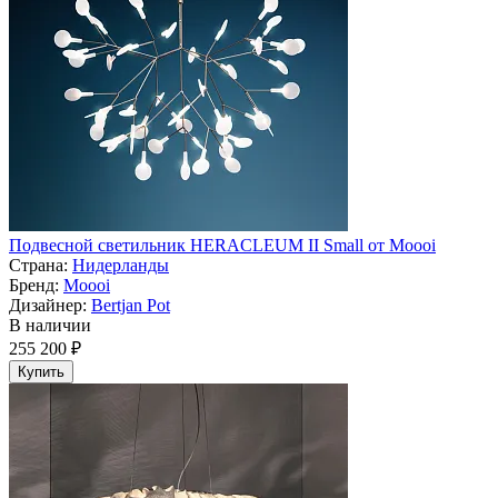
Подвесной светильник HERACLEUM II Small от Moooi
Страна:
Нидерланды
Бренд:
Moooi
Дизайнер:
Bertjan Pot
В наличии
255 200 ₽
Купить