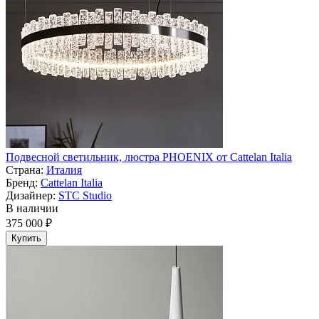
Подвесной светильник, люстра PHOENIX от Cattelan Italia
Страна:
Италия
Бренд:
Cattelan Italia
Дизайнер:
STC Studio
В наличии
375 000 ₽
Купить