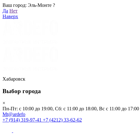
Ваш город: Эль-Монте ?
Хабаровск
Да
Нет
Пн-Пт: с 10:00 до 19:00, Сб: с 11:00 до 18:00, Вс с 11:00 до 17:00
Наверх
Mt@ardefo
+7 (914) 319-97-41
+7 (4212) 33-62-62
Каталог
Заказать звонок
Распродажа
Акции
Бренды
Хабаровск
Выбор города
Клиентам
×
Пн-Пт: с 10:00 до 19:00, Сб: с 11:00 до 18:00, Вс с 11:00 до 17:00
О компании
Mt@ardefo
+7 (914) 319-97-41
+7 (4212) 33-62-62
Видеоблог