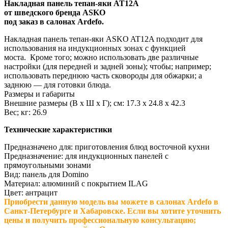
Накладная панель тепан-яки
AT12A
от шведского бренда
ASKO
под заказ в салонах Ardefo.
Накладная панель тепан-яки ASKO AT12A подходит для
использования на индукционных зонах с функцией
моста. Кроме того; можно использовать две различные
настройки (для передней и задней зоны); чтобы; например;
использовать переднюю часть сковороды для обжарки; а
заднюю — для готовки блюда.
Размеры и габариты
Внешние размеры (В х Ш х Г); см: 17.3 х 24.8 х 42.3
Вес; кг: 26.9
Технические характеристики
Предназначено для: приготовления блюд восточной кухни
Предназначение: для индукционных панелей с
прямоугольными зонами
Вид: панель для Domino
Материал: алюминий с покрытием ILAG
Цвет: антрацит
Приобрести данную модель вы можете в салонах Ardefo в
Санкт-Петербурге и Хабаровске. Если вы хотите уточнить
цены и получить профессиональную консультацию;