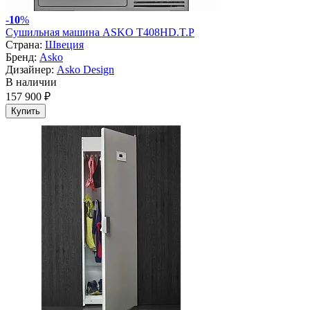
-
10
%
Сушильная машина ASKO T408HD.T.P
Страна:
Швеция
Бренд:
Asko
Дизайнер:
Asko Design
В наличии
157 900 ₽
Купить