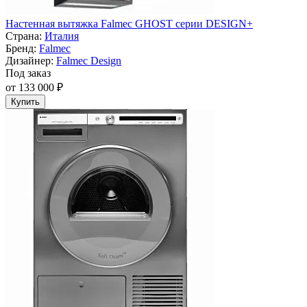
Настенная вытяжка Falmec GHOST серии DESIGN+
Страна:
Италия
Бренд:
Falmec
Дизайнер:
Falmec Design
Под заказ
от 133 000 ₽
Купить